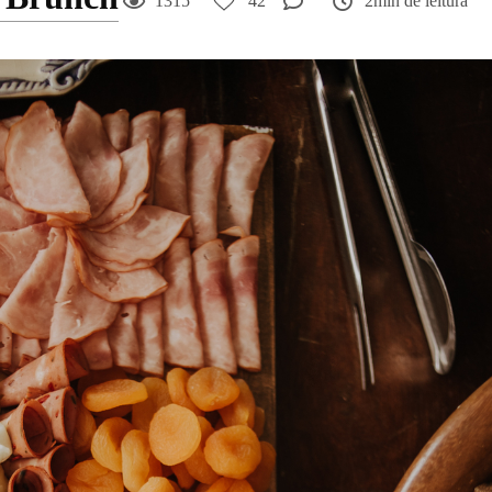
1315
42
2min de leitura